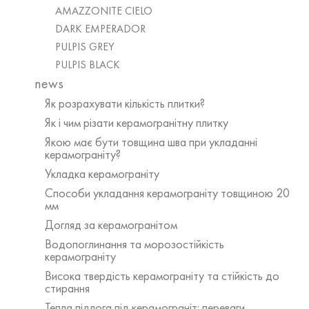
AMAZZONITE CIELO
DARK EMPERADOR
PULPIS GREY
PULPIS BLACK
news
Як розрахувати кількість плитки?
Як і чим різати керамогранітну плитку
Якою має бути товщина шва при укладанні
керамограніту?
Укладка керамограніту
​Способи укладання керамограніту товщиною 20
мм
Догляд за керамогранітом
Водопоглинання та морозостійкість
керамограніту
Висока твердість керамограніту та стійкість до
стирання
Тепла підлога під керамограніт: переваги