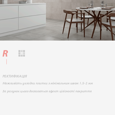
РЕКТИФІКАЦІЯ
Можливість укладки плитки з мінімальним швом 1,5-2 мм
За рахунок цього досягається ефект цілісності покриття