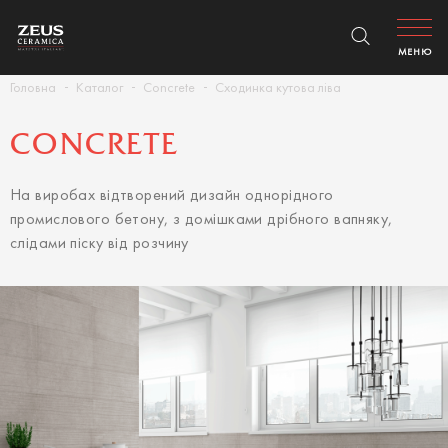
МЕНЮ
Головна
Каталог
Concrete
Сходинка кутова ліва
CONCRETE
На виробах відтворений дизайн однорідного
промислового бетону, з домішками дрібного вапняку,
слідами піску від розчину