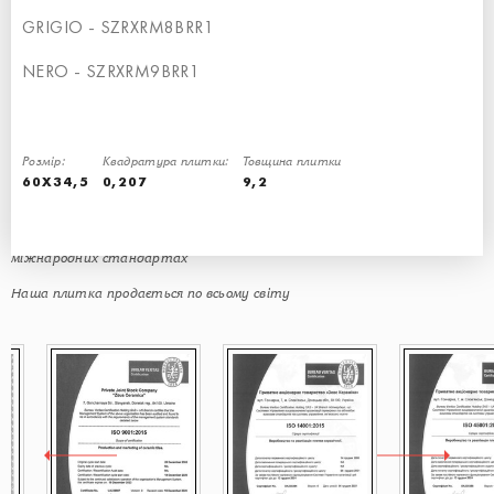
GRIGIO - SZRXRM8BRR1
NERO - SZRXRM9BRR1
Розмір:
Квадратура плитки:
Товщина плитки
ЯКІСТЬ ПІДТВЕРДЖЕНО
60X34,5
0,207
9,2
СЕРТИФІКАТАМИ
Наше виробництво побудовано на італійському обладнанні та
міжнародних стандартах
Наша плитка продається по всьому світу