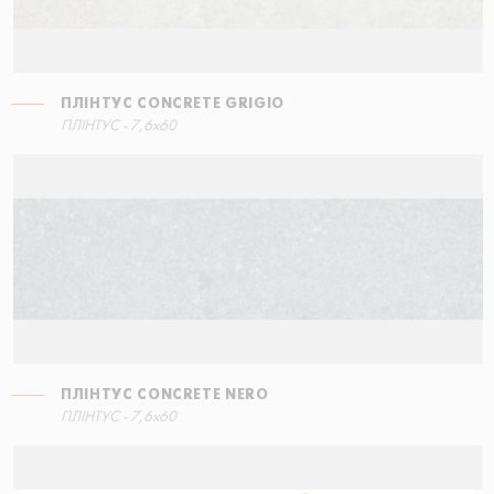
ПЛІНТУС CONCRETE GRIGIO
СХОДИНКА КУТОВА ПРАВА
ПЛІНТУС - 7,6x60
60x34,5
ПЛІНТУС CONCRETE NERO
ПЛІНТУС - 7,6x60