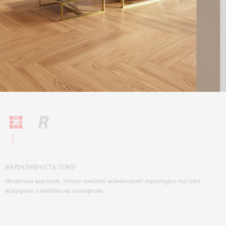
ВАРІАТИВНІСТЬ ТОНУ
Незначна варіація. Чітко помітні відмінності текстури та/або
візерунка з подібними кольорами