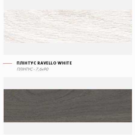
ПЛІНТУС RAVELLO WHITE
СХОДИНКА КУТОВА ПРАВА
ПЛІНТУС RAVELLO WHITE
ПЛІНТУС - 7,6x90
15x34,5
7,6x90