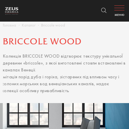
МЕНЮ
Головна
Каталог
Briccole wood
BRICCOLE WOOD
Колекція BRICCOLE WOOD відтворює текстуру унікальноЇ
деревини «briccole», з якої виготовлені стовпи встановлені в
каналах Венеції.
Імітація порід дуба і горіха, зістарених під впливом часу і
солоних морських вод венеціанських каналів, надає
колекції особливу привабливість