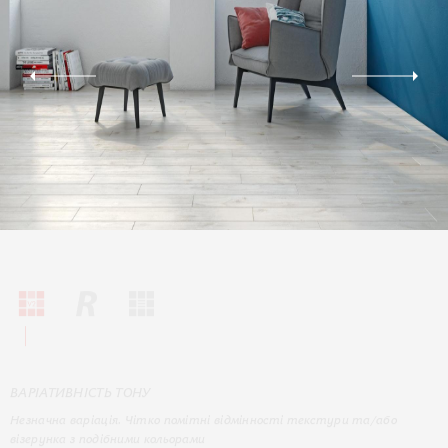
ВАРІАТИВНІСТЬ ТОНУ
Незначна варіація. Чітко помітні відмінності текстури та/або
візерунка з подібними кольорами