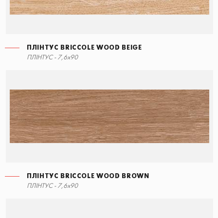
ПЛІНТУС BRICCOLE WOOD BEIGE
СХОДИНКА КУТОВА ПРАВА
ПЛІНТУС BRICCOLE WOOD BEIGE
ПЛІНТУС - 7,6x90
15x34,5
7,6x90
ПЛІНТУС BRICCOLE WOOD BROWN
СХОДИНКА КУТОВА ЛІВА
ПЛІНТУС BRICCOLE WOOD BROWN
ПЛІНТУС - 7,6x90
15x34,5
7,6x90