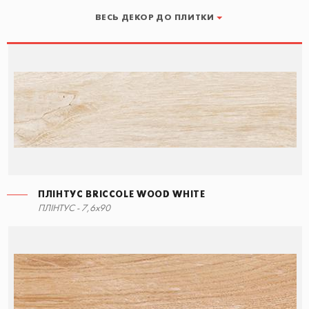
ВЕСЬ ДЕКОР ДО ПЛИТКИ
ПЛІНТУС BRICCOLE WOOD WHITE
СХОДИНКА ПРЯМА
ПЛІНТУС BRICCOLE WOOD WHITE
ПЛІНТУС - 7,6x90
15x34,5
7,6x90