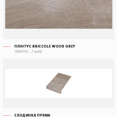
ПЛІНТУС BRICCOLE WOOD GREY
СХОДИНКА ПРЯМА
ПЛІНТУС BRICCOLE WOOD GREY
ПЛІНТУС - 7,6x90
90x34,5
7,6x90
СХОДИНКА ПРЯМА
СХОДИНКА КУТОВА ПРАВА