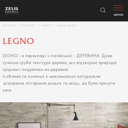
МЕНЮ
Головна
Каталог
Legno
Legno grigio
LEGNO
LEGNO - в перекладі з італійської - ДЕРЕВИНА. Дуже
сучасна груба текстура дерева, що відтворює природні
тріщини і подряпини на деревині.
Особливістю колекції є максимально натуральне
відтворення зістарення дощок та місць, де були присутні
цвяхи