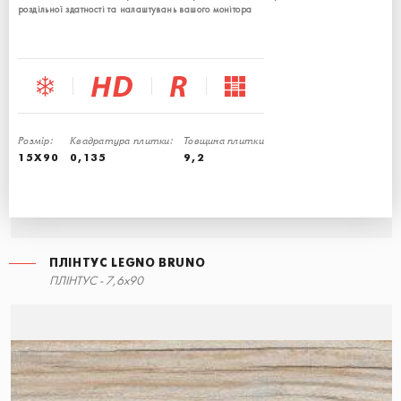
роздільної здатності та налаштувань вашого монітора
ПЛІНТУС LEGNO GRIGIO
СХОДИНКА КУТОВА ПРАВА
ПЛІНТУС LEGNO BRUNO
ПЛІНТУС - 7,6x90
15x34,5
7,6x90
Розмір:
Квадратура плитки:
Товщина плитки
15X90
0,135
9,2
ПЛІНТУС LEGNO BRUNO
СХОДИНКА КУТОВА ЛІВА
ПЛІНТУС LEGNO GRIGIO
ПЛІНТУС - 7,6x90
15x34,5
7,6x90