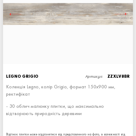
ПЛІНТУС LEGNO BIANCO
СХОДИНКА ПРЯМА
ПЛІНТУС LEGNO BIANCO
ПЛІНТУС - 7,6x90
15x34,5
7,6x90
Артикул:
LEGNO GRIGIO
ZZXLV8BR
Колекція Legno, колір Grigio, формат 150x900 мм,
ректифікат
- 30 облич малюнку плитки, що максимально
відтворюють природність деревини
Відтінок плитки може відрізнятися від представленого на фото, в залежності від