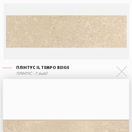
ПЛІНТУС IL TEMPO BEIGE
СХОДИНКА КУТОВА ПРАВА
ПЛІНТУС IL TEMPO NERO
ПЛІНТУС - 7,6x60
30x34,5
7,6x60