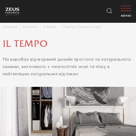
МЕНЮ
Головна
Каталог
Il tempo
Плінтус il tempo beige
IL TEMPO
На виробах відтворений дизайн простого та натурального
каменю, виточеного з тисячолітніх скал та піску в
найтепліших натуральних відтінках