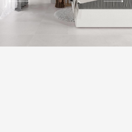
ВАРІАТИВНІСТЬ ТОНУ
Незначна варіація. Чітко помітні відмінності текстури та/або
візерунка з подібними кольорами