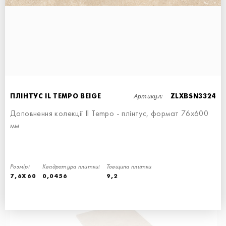
СХОДИНКА ЕКО З ПРОРІЗАМИ
СХОДИНКА КУТОВА ЛІВА
СХОДИНКА - 30x60
60x34,5
Артикул:
ПЛІНТУС IL TEMPO BEIGE
ZLXBSN3324
Доповнення колекції Il Tempo - плінтус, формат 76х600
мм
СХОДИНКА КУТОВА ЛІВА
СХОДИНКА ПРЯМА
Розмір:
СХОДИНКА - 30x34,5
60x34,5
Квадратура плитки:
Товщина плитки
7,6X60
0,0456
9,2