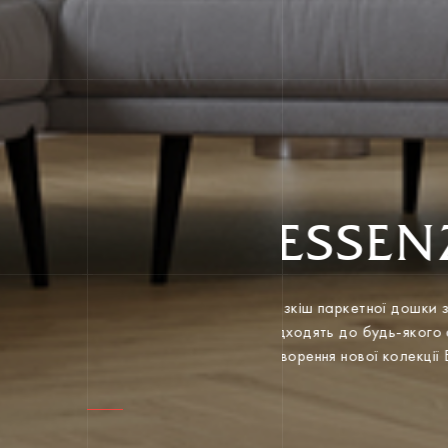
ESSEN
Розкіш паркетної дошки
підходять до будь-яког
створення нової колекц