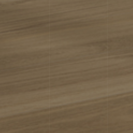
ідмінності текстури та/або візерунка з подібними