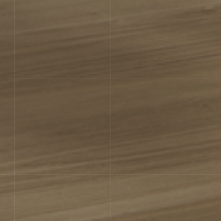
ВАРІАТИВНІСТЬ ТОНУ
Незначна варіація. Чітко помітні в
кольорами