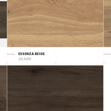
ESSENZA BEIGE
22,5х90
МИ 
ПРО НАС
КЛІЄНТАМ
МЕ
Каталог
Для партнерів