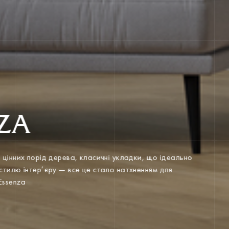
ZA
 з цінних порід дерева, класичні укладки, що ідеально
о стилю інтер’єру — все це стало натхненням для
ії Essenza