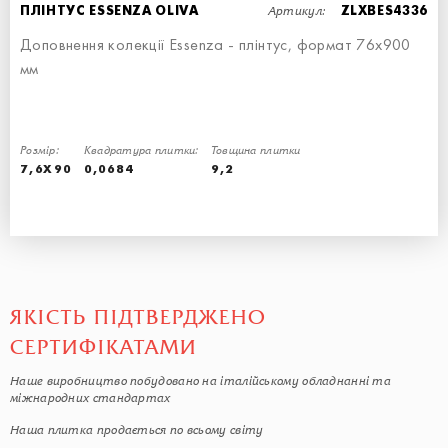
Артикул:
ПЛІНТУС ESSENZA OLIVA
ZLXBES4336
Доповнення колекції Essenza - плінтус, формат 76х900
мм
ПЛІНТУС ESSENZA DARK GREY
ПЛІНТУС ESSENZA DARK GREY
Розмір:
ПЛІНТУС - 7,6x90
7,6x90
Квадратура плитки:
Товщина плитки
7,6X90
0,0684
9,2
ЯКІСТЬ ПІДТВЕРДЖЕНО
СЕРТИФІКАТАМИ
Наше виробництво побудовано на італійському обладнанні та
міжнародних стандартах
Наша плитка продається по всьому світу