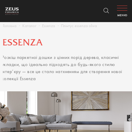
МЕНЮ
Головна
Каталог
Essenza
Плінтус essenza oliva
ESSENZA
Розкіш паркетної дошки з цінних порід дерева, класичні
укладки, що ідеально підходять до будь-якого стилю
інтер’єру — все це стало натхненням для створення нової
колекції Essenza