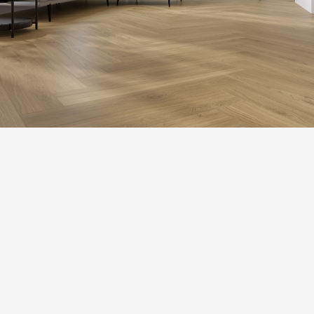
ВАРІАТИВНІСТЬ ТОНУ
Незначна варіація. Чітко помітні відмінності текстури та/або
візерунка з подібними кольорами