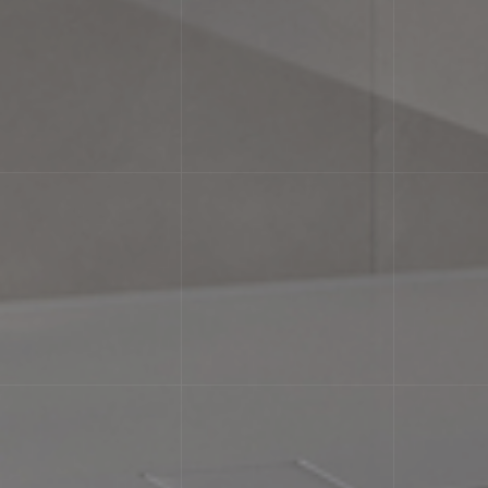
ідмінності текстури та/або візерунка з подібними