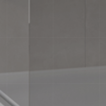
ВАРІАТИВНІСТЬ ТОНУ
Незначна варіація. Чітко помітні в
кольорами