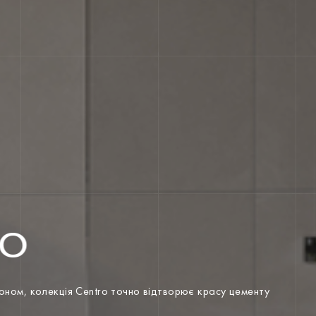
RO
етоном, колекція Centro точно відтворює красу цементу