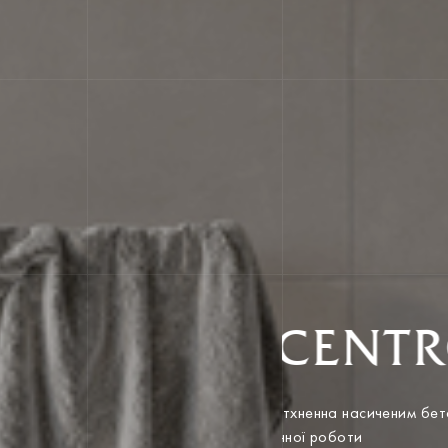
CENT
Натхненна насиченим б
ручної роботи