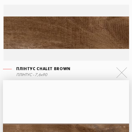
ПЛІНТУС CHALET BROWN
СХОДИНКА КУТОВА ЛІВА
ПЛІНТУС CHALET BROWN
ПЛІНТУС - 7,6x90
15x34,5
7,6x90