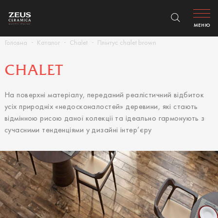
МЕНЮ
Головна
Каталог
Chalet
Плінтус chalet brown
CHALET
На поверхні матеріалу, переданий реалістичний відбиток
усіх природніх «недосконалостей» деревини, які стають
відмінною рисою даної колекції та ідеально гармонують з
сучасними тенденціями у дизайні інтер’єру