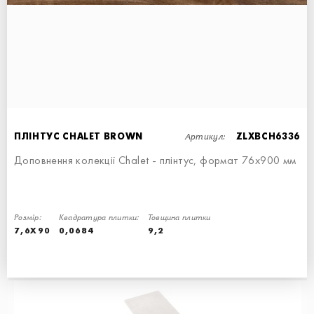
ПЛІНТУС CHALET GREY
СХОДИНКА ПРЯМА
ПЛІНТУС CHALET GREY
ПЛІНТУС - 7,6x90
90x34,5
7,6x90
Артикул:
ПЛІНТУС CHALET BROWN
ZLXBCH6336
Доповнення колекції Chalet - плінтус, формат 76х900 мм
Розмір:
Квадратура плитки:
Товщина плитки
СХОДИНКА ПРЯМА
СХОДИНКА КУТОВА ПРАВА
7,6X90
0,0684
9,2
СХОДИНКА - 15x34,5
90x34,5