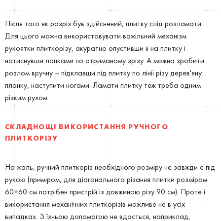
Після того як розріз був здійснений, плитку слід розламати.
Для цього можна використовувати важільний механізм
рукоятки плиткорізу, акуратно опустивши її на плитку і
натиснувши лапками по отриманому зрізу. А можна зробити
розлом вручну – підклавши під плитку по лінії різу дерев'яну
планку, наступити ногами. Ламати плитку теж треба одним
різким рухом.
СКЛАДНОЩІ ВИКОРИСТАННЯ РУЧНОГО
ПЛИТКОРІЗУ
На жаль, ручний плиткоріз необхідного розміру не завжди є під
рукою (приміром, для діагонального різання плитки розміром
60×60 см потрібен пристрій із довжиною різу 90 см). Проте і
використання механічних плиткорізів можливе не в усіх
випадках. З їхньою допомогою не вдасться, наприклад,