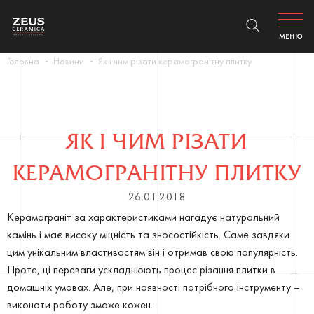
МЕНЮ
Головна
Новини
Як і чим різати керамогранітну плитку
ЯК І ЧИМ РІЗАТИ
КЕРАМОГРАНІТНУ ПЛИТКУ
26.01.2018
Керамограніт за характеристиками нагадує натуральний
камінь і має високу міцність та зносостійкість. Саме завдяки
цим унікальним властивостям він і отримав свою популярність.
Проте, ці переваги ускладнюють процес різання плитки в
домашніх умовах. Але, при наявності потрібного інструменту –
виконати роботу зможе кожен.