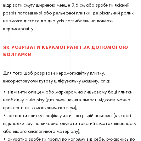
відрізати смугу шириною менше 0,6 см або зробити якісний
розріз потовщеної або рельєфної плитки, де різальний ролик
не зможе дістати до дна усіх поглиблень на поверхні
керамограніту.
ЯК РОЗРІЗАТИ КЕРАМОГРАНІТ ЗА ДОПОМОГОЮ
БОЛГАРКИ
Для того щоб розрізати керамогранітну плитку,
використовуючи кутову шліфувальну машину, слід:
• відмітити олівцем або маркером на лицьовому боці плитки
необхідну лінію різу (для зменшення кількості відколів можна
проклеїти лінію малярним скотчем);
• покласти плитку і зафіксувати її на рівній поверхні (в якості
підкладки зручно використовувати товстий шматок пінопласту
або іншого аналогічного матеріалу);
• акуратно зробити пропіл по напряму від себе, рухаючись по