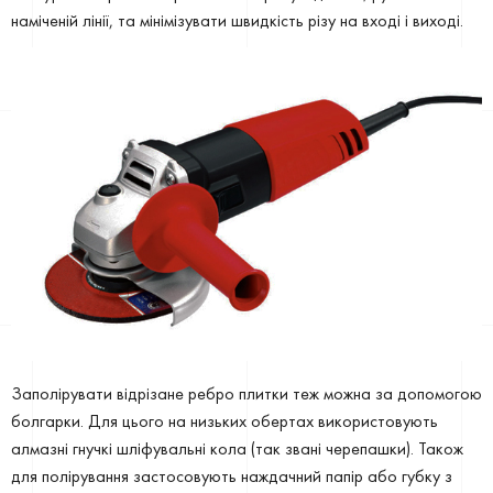
наміченій лінії, та мінімізувати швидкість різу на вході і виході.
Заполірувати відрізане ребро плитки теж можна за допомогою
болгарки. Для цього на низьких обертах використовують
алмазні гнучкі шліфувальні кола (так звані черепашки). Також
для полірування застосовують наждачний папір або губку з