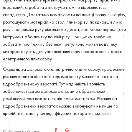
Зріз, який виходить при використанні мокрорізу, практично
ідеальний, а робота з інструментом не відрізняється
складністю. Достатньо намалювати на плитці точну лінію різу,
розташувати матеріал на столі плиткорізу, поєднавши лінію
різу з напрямом руху різального диска, поступово переміщати
інструмент або плитку по лінії різу. При цьому треба не
забувати про техніку безпеки і регулярно міняти воду, яку
використовують для уловлювання пилу і охолодження диска
електричного плиткорізу.
Окрім як за допомогою електричного плиткорізу, професійне
різання великої кількості керамограніту можливе також на
гідроабразивному верстаті. Тут надійність і точність
забезпечується за допомогою води з абразивними
домішками, яка подається під великим тиском. Різання на
гідроабразивних верстатах можна виконувати не лише по
прямій лінії, але і у вигляді фігурних декоративних зрізів.
Поділитися з друзями