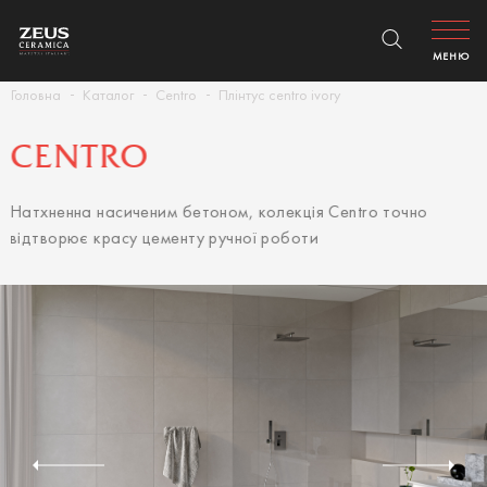
МЕНЮ
Головна
Каталог
Centro
Плінтус centro ivory
CENTRO
Натхненна насиченим бетоном, колекція Centro точно
відтворює красу цементу ручної роботи