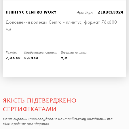
Артикул:
ПЛІНТУС CENTRO IVORY
ZLXBCE3324
Доповнення колекції Centro - плинтус, формат 76х600
мм
ПЛІНТУС CENTRO GREY
ПЛІНТУС CENTRO LIGHT GREY
Розмір:
ПЛІНТУС - 7,6x60
7,6x60
Квадратура плитки:
Товщина плитки
7,6X60
0,0456
9,2
ЯКІСТЬ ПІДТВЕРДЖЕНО
СЕРТИФІКАТАМИ
Наше виробництво побудовано на італійському обладнанні та
міжнародних стандартах