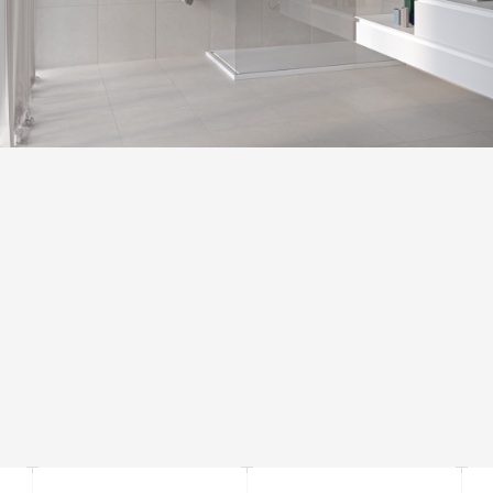
ВАРІАТИВНІСТЬ ТОНУ
Незначна варіація. Чітко помітні відмінності текстури та/або
візерунка з подібними кольорами