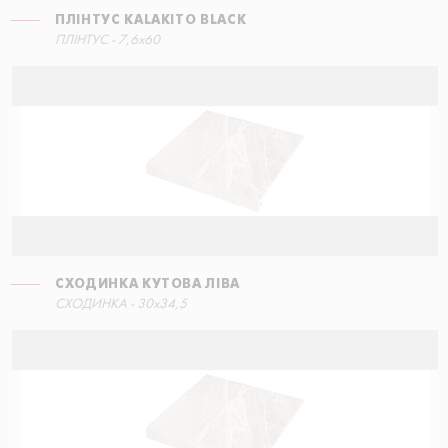
ПЛІНТУС KALAKITO BLACK
СХОДИНКА КУТОВА ПРАВА
ПЛІНТУС - 7,6x60
60x34,5
СХОДИНКА КУТОВА ЛІВА
СХОДИНКА ЕКО З ПРОРІЗАМИ
СХОДИНКА - 30x34,5
30x60