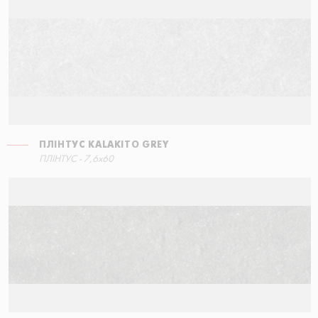
ПЛІНТУС KALAKITO GREY
СХОДИНКА ПРЯМА
ПЛІНТУС - 7,6x60
60x34,5