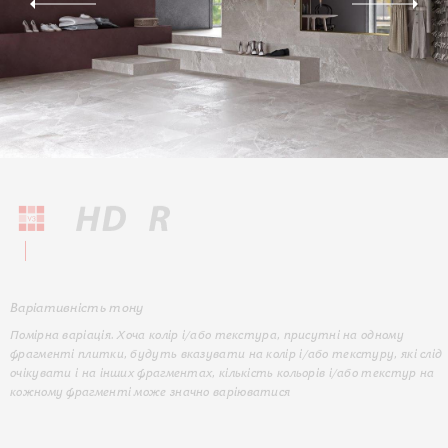
Варіативність тону
Помірна варіація. Хоча колір і/або текстура, присутні на одному
фрагменті плитки, будуть вказувати на колір і/або текстуру, які слід
очікувати і на інших фрагментах, кількість кольорів і/або текстур на
кожному фрагменті може значно варіюватися