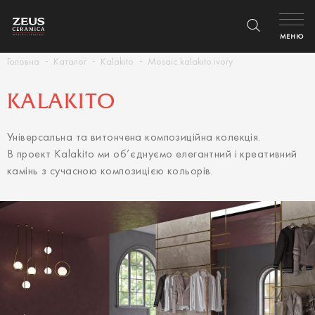
МЕНЮ
Головна
Каталог
Kalakito
Mosaic kalakito ivory
KALAKITO
Універсальна та витончена композиційна колекція.
В проект Kalakito ми об’єднуємо елегантний і креативний
камінь з сучасною композицією кольорів.