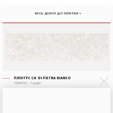
ВЕСЬ ДЕКОР ДО ПЛИТКИ
ПЛІНТУС CA`DI PIETRA BIANCO
СХОДИНКА ЕКО З ПРОРІЗАМИ
ПЛІНТУС CA`DI PIETRA BIANCO
ПЛІНТУС - 7,6x60
30x60
7,6x60