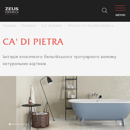
МЕНЮ
Головна
Каталог
Ca' di pietra
Плінтус ca`di pietra bianco
CA' DI PIETRA
Імітація класичного бельгійського тротуарного вапняку
натуральних відтінків