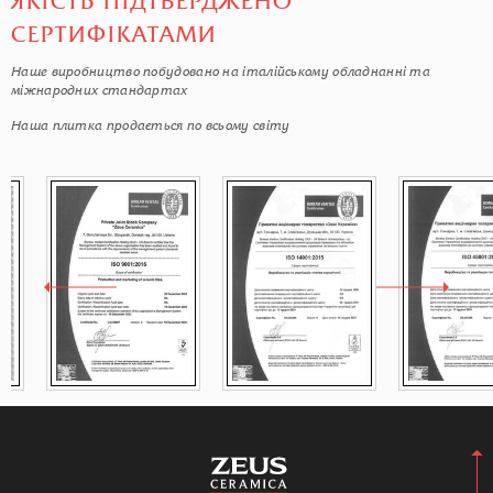
ЯКІСТЬ ПІДТВЕРДЖЕНО
СЕРТИФІКАТАМИ
Наше виробництво побудовано на італійському обладнанні та
міжнародних стандартах
Наша плитка продається по всьому світу