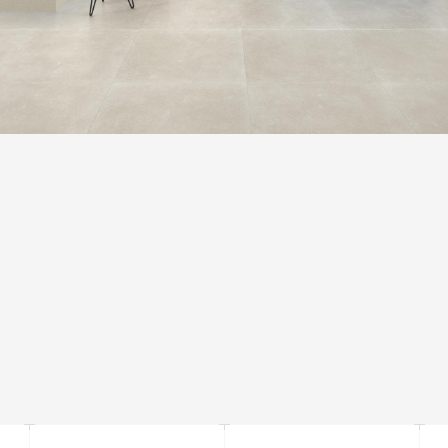
ВАРІАТИВНІСТЬ ТОНУ
Незначна варіація. Чітко помітні відмінності текстури та/або
візерунка з подібними кольорами