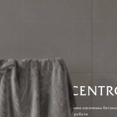
CENT
Натхненна насиченим б
ручної роботи