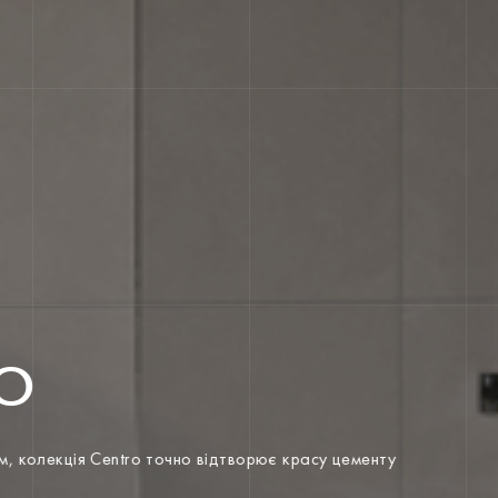
RO
етоном, колекція Centro точно відтворює красу цементу