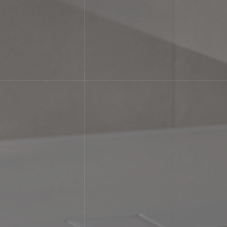
ідмінності текстури та/або візерунка з подібними