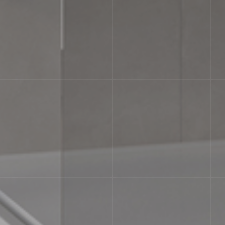
ВАРІАТИВНІСТЬ ТОНУ
Незначна варіація. Чітко помітні в
кольорами