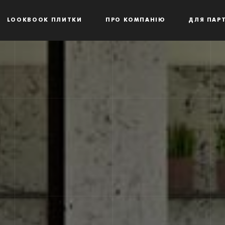
LOOKBOOK ПЛИТКИ
ПРО КОМПАНІЮ
ДЛЯ ПАРТ