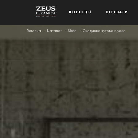
КОЛЕКЦІЇ
ПЕРЕВАГИ
Головна
Каталог
Slate
Сходинка кутова права