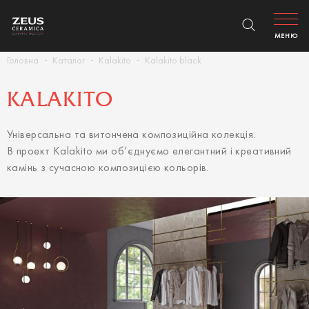
МЕНЮ
Головна
Каталог
Kalakito
Kalakito black
KALAKITO
Універсальна та витончена композиційна колекція.
В проект Kalakito ми об’єднуємо елегантний і креативний
камінь з сучасною композицією кольорів.