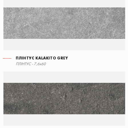
ПЛІНТУС KALAKITO GREY
СХОДИНКА ПРЯМА
ПЛІНТУС - 7,6x60
60x34,5