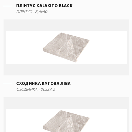
ПЛІНТУС KALAKITO BLACK
СХОДИНКА КУТОВА ПРАВА
ПЛІНТУС - 7,6x60
60x34,5
СХОДИНКА КУТОВА ЛІВА
СХОДИНКА ЕКО З ПРОРІЗАМИ
СХОДИНКА - 30x34,5
30x60