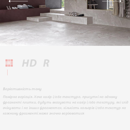
Варіативність тону
Помірна варіація. Хоча колір і/або текстура, присутні на одному
фрагменті плитки, будуть вказувати на колір і/або текстуру, які слід
очікувати і на інших фрагментах, кількість кольорів і/або текстур на
кожному фрагменті може значно варіюватися