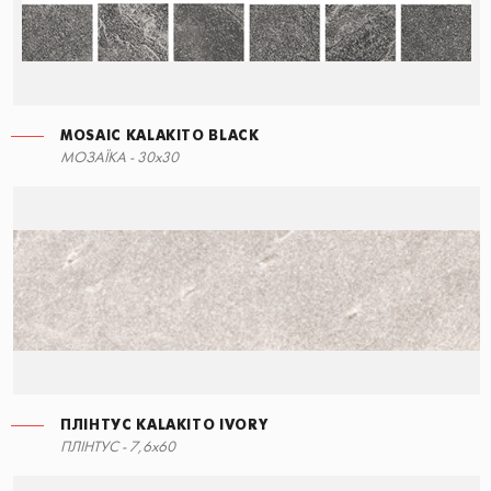
MOSAIC KALAKITO BLACK
СХОДИНКА КУТОВА ПРАВА
MOSAIC KALAKITO GREY
ПЛІНТУС KALAKITO BLACK
МОЗАЇКА - 30x30
30x34,5
30x30
7,6x60
ПЛІНТУС KALAKITO IVORY
СХОДИНКА КУТОВА ЛІВА
ПЛІНТУС - 7,6x60
60x34,5