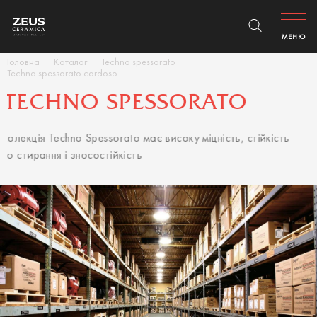
МЕНЮ
Головна
Каталог
Techno spessorato
Techno spessorato cardoso
TECHNO SPESSORATO
Колекція Techno Spessorato має високу міцність, стійкість
до стирання і зносостійкість