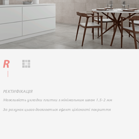
РЕКТИФІКАЦІЯ
Можливість укладки плитки з мінімальним швом 1,5-2 мм
За рахунок цього досягається ефект цілісності покриття