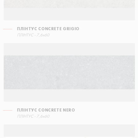
ПЛІНТУС CONCRETE GRIGIO
СХОДИНКА КУТОВА ПРАВА
ПЛІНТУС - 7,6x60
60x34,5
ПЛІНТУС CONCRETE NERO
ПЛІНТУС - 7,6x60