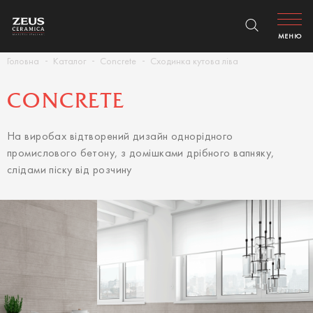
МЕНЮ
Головна
Каталог
Concrete
Сходинка кутова ліва
CONCRETE
На виробах відтворений дизайн однорідного
промислового бетону, з домішками дрібного вапняку,
слідами піску від розчину