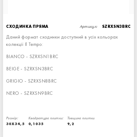
Артикул:
СХОДИНКА ПРЯМА
SZRXSN3BRC
Даний формат сходинки доступний в усіх кольорах
колекції Il Tempo:
BIANCO - SZRXSN1BRC
СХОДИНКА КУТОВА ЛІВА
BEIGE - SZRXSN3BRC
СХОДИНКА - 60x34,5
GRIGIO - SZRXSN8BRC
NERO - SZRXSN9BRC
Розмір:
Квадратура плитки:
Товщина плитки
30X34,5
0,1035
9,2