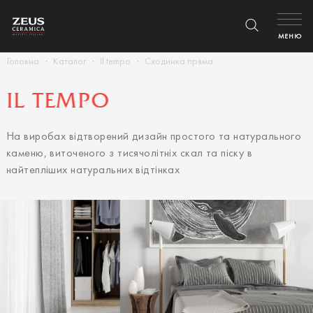
МЕНЮ
Головна
Каталог
Il tempo
Сходинка пряма
IL TEMPO
На виробах відтворений дизайн простого та натурального
каменю, виточеного з тисячолітніх скал та піску в
найтепліших натуральних відтінках