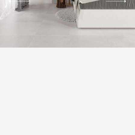
ВАРІАТИВНІСТЬ ТОНУ
Незначна варіація. Чітко помітні відмінності текстури та/або
візерунка з подібними кольорами