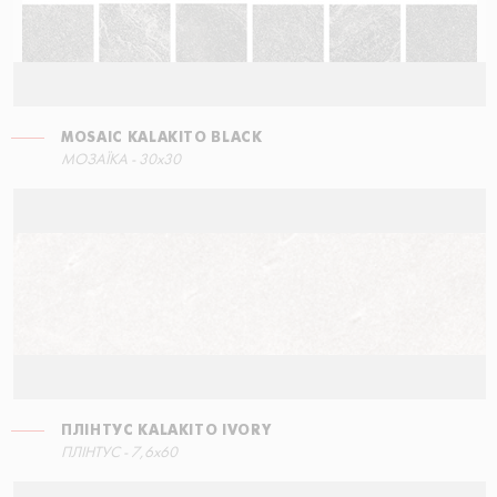
MOSAIC KALAKITO BLACK
СХОДИНКА КУТОВА ПРАВА
MOSAIC KALAKITO GREY
ПЛІНТУС KALAKITO BLACK
МОЗАЇКА - 30x30
30x34,5
30x30
7,6x60
ПЛІНТУС KALAKITO IVORY
СХОДИНКА КУТОВА ЛІВА
ПЛІНТУС - 7,6x60
60x34,5