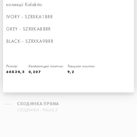
колекції Kalakito:
IVORY - SZRXKA1BRR
СХОДИНКА ЕКО З ПРОРІЗАМИ
GREY - SZRXKA8BRR
СХОДИНКА - 30x60
BLACK - SZRXKA9BRR
Розмір:
Квадратура плитки:
Товщина плитки
60X34,5
0,207
9,2
СХОДИНКА ПРЯМА
СХОДИНКА - 90x34,5