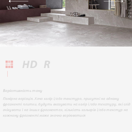
Варіативність тону
Помірна варіація. Хоча колір і/або текстура, присутні на одному
фрагменті плитки, будуть вказувати на колір і/або текстуру, які слід
очікувати і на інших фрагментах, кількість кольорів і/або текстур на
кожному фрагменті може значно варіюватися