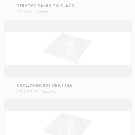
ПЛІНТУС KALAKITO BLACK
СХОДИНКА КУТОВА ПРАВА
ПЛІНТУС - 7,6x60
60x34,5
СХОДИНКА КУТОВА ЛІВА
СХОДИНКА ЕКО З ПРОРІЗАМИ
СХОДИНКА - 30x34,5
30x60