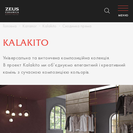
МЕНЮ
Головна
Каталог
Kalakito
Сходинка пряма
KALAKITO
Універсальна та витончена композиційна колекція.
В проект Kalakito ми об’єднуємо елегантний і креативний
камінь з сучасною композицією кольорів.