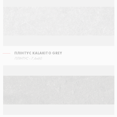
ПЛІНТУС KALAKITO GREY
СХОДИНКА ПРЯМА
ПЛІНТУС - 7,6x60
60x34,5