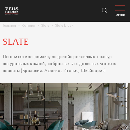
МЕНЮ
Главная
Каталог
Slate
Slate black
SLATE
На плитке воспроизведен дизайн различных текстур
натуральных камней, собранных в отдаленных уголках
планеты (Бразилия, Африка, Италия, Швейцария)