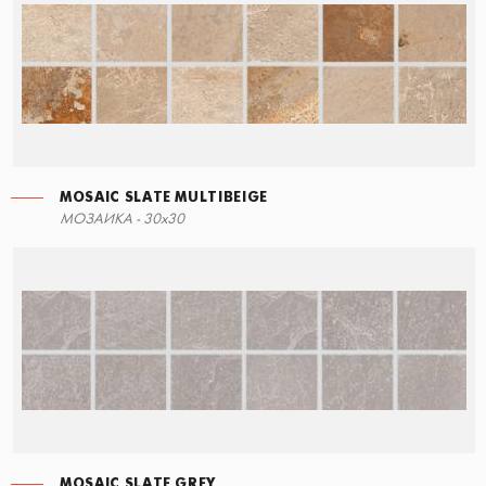
MOSAIC SLATE MULTIBEIGE
СТУПЕНЬ УГЛОВАЯ ПРАВАЯ
МОЗАИКА - 30x30
60x34,5
MOSAIC SLATE GREY