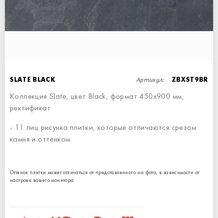
ПЛИНТУС SLATE MULTICOLOR
СТУПЕНЬ ЭКО С ПРОРЕЗЯМИ
MOSAIC SLATE MULTICOLOR
ПЛИНТУС SLATE MULTICOLOR
ПЛИНТУС - 7,6x60
30x60
30x30
7,6x60
Артикул:
SLATE BLACK
ZBXST9BR
Коллекция Slate, цвет Black, формат 450x900 мм,
ректификат
- 11 лиц рисунка плитки, которые отличаются срезом
камня и оттенком
Оттенок плитки может отличаться от представленного на фото, в зависимости от
настроек вашего монитора
ПЛИНТУС SLATE BEIGE
СТУПЕНЬ ПРЯМАЯ
MOSAIC SLATE BEIGE
ПЛИНТУС SLATE MULTIBEIGE
ПЛИНТУС - 7,6x60
90x34,5
30x30
7,6x60