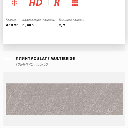
Размер:
Квадратура плитки:
Толщина плитки
45X90
0,405
9,2
ПЛИНТУС SLATE MULTIBEIGE
СТУПЕНЬ УГЛОВАЯ ЛЕВАЯ
MOSAIC SLATE MULTIBEIGE
ПЛИНТУС SLATE GREY
ПЛИНТУС - 7,6x60
30x34,5
30x30
7,6x60