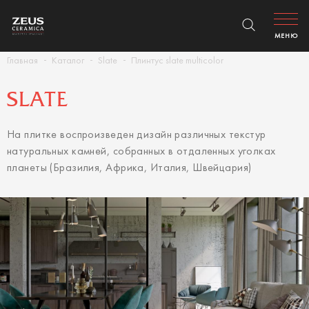
МЕНЮ
Главная
Каталог
Slate
Плинтус slate multicolor
SLATE
На плитке воспроизведен дизайн различных текстур
натуральных камней, собранных в отдаленных уголках
планеты (Бразилия, Африка, Италия, Швейцария)