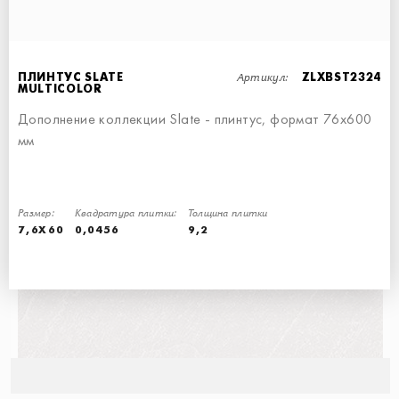
Артикул:
ПЛИНТУС SLATE
ZLXBST2324
MULTICOLOR
Дополнение коллекции Slate - плинтус, формат 76х600
мм
ПЛИНТУС SLATE MULTIBEIGE
СТУПЕНЬ УГЛОВАЯ ЛЕВАЯ
MOSAIC SLATE MULTIBEIGE
ПЛИНТУС SLATE GREY
ПЛИНТУС - 7,6x60
30x34,5
30x30
7,6x60
Размер:
Квадратура плитки:
Толщина плитки
7,6X60
0,0456
9,2