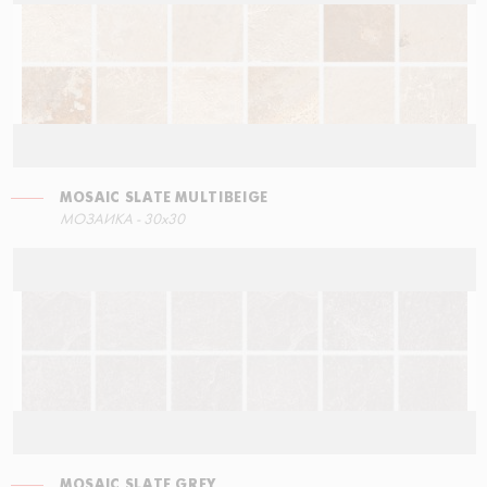
MOSAIC SLATE MULTIBEIGE
СТУПЕНЬ УГЛОВАЯ ПРАВАЯ
МОЗАИКА - 30x30
60x34,5
MOSAIC SLATE GREY