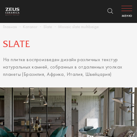
МЕНЮ
Главная
Каталог
Slate
Mosaic slate multibeige
SLATE
На плитке воспроизведен дизайн различных текстур
натуральных камней, собранных в отдаленных уголках
планеты (Бразилия, Африка, Италия, Швейцария)