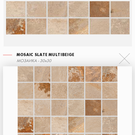
MOSAIC SLATE MULTIBEIGE
СТУПЕНЬ УГЛОВАЯ ПРАВАЯ
МОЗАИКА - 30x30
60x34,5
MOSAIC SLATE GREY