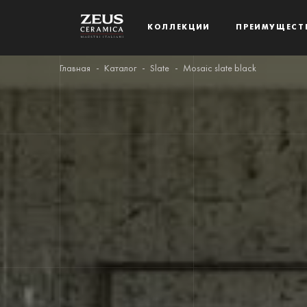
КОЛЛЕКЦИИ
ПРЕИМУЩЕСТ
Главная
Каталог
Slate
Mosaic slate black