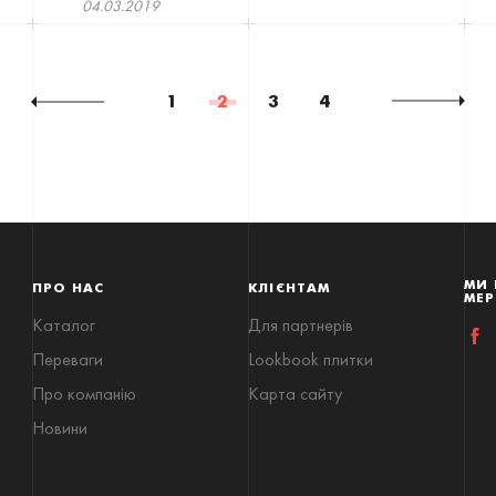
04.03.2019
1
2
3
4
МИ 
ПРО НАС
КЛІЄНТАМ
МЕ
Каталог
Для партнерів
Переваги
Lookbook плитки
Про компанію
Карта сайту
Новини