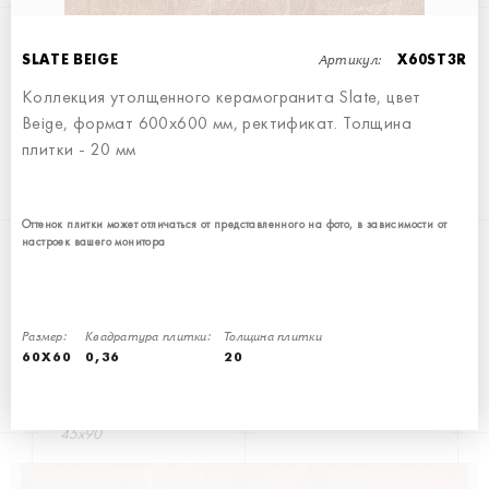
Артикул:
SLATE BEIGE
X60ST3R
Коллекция утолщенного керамогранита Slate, цвет
Beige, формат 600x600 мм, ректификат. Толщина
SLATE BLACK
плитки - 20 мм
60x60
Оттенок плитки может отличаться от представленного на фото, в зависимости от
настроек вашего монитора
Размер:
Квадратура плитки:
Толщина плитки
60X60
0,36
20
SLATE MULTICOLOR
45x90