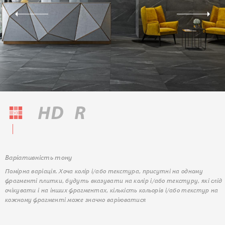
Варіативність тону
Помірна варіація. Хоча колір і/або текстура, присутні на одному
фрагменті плитки, будуть вказувати на колір і/або текстуру, які слід
очікувати і на інших фрагментах, кількість кольорів і/або текстур на
кожному фрагменті може значно варіюватися