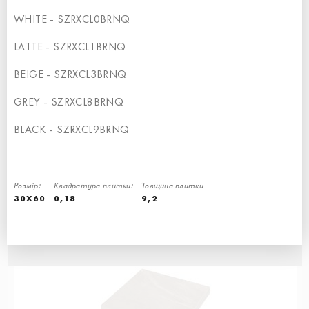
WHITE - SZRXCL0BRNQ
СХОДИНКА КУТОВА ЛІВА
СХОДИНКА - 30x34,5
LATTE - SZRXCL1BRNQ
BEIGE - SZRXCL3BRNQ
GREY - SZRXCL8BRNQ
BLACK - SZRXCL9BRNQ
Розмір:
Квадратура плитки:
Товщина плитки
30X60
0,18
9,2
СХОДИНКА ПРЯМА
СХОДИНКА - 30x34,5