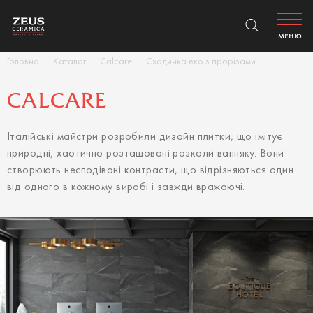
МЕНЮ
Головна
Каталог
Calcare
Сходинка еко з прорізами
CALCARE
Італійські майстри розробили дизайн плитки, що імітує
природні, хаотично розташовані розколи вапняку. Вони
створюють несподівані контрасти, що відрізняються один
від одного в кожному виробі і завжди вражаючі.