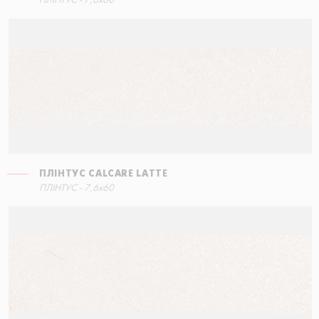
ПЛІНТУС - 7,6x60
60x34,5
ПЛІНТУС CALCARE LATTE
СХОДИНКА КУТОВА ПРАВА
ПЛІНТУС - 7,6x60
60x34,5