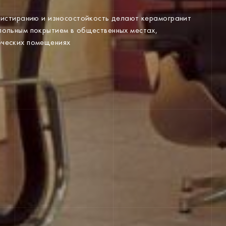
к истиранию и износостойкость делают керамогранит
апольным покрытием в общественных местах,
рческих помещениях