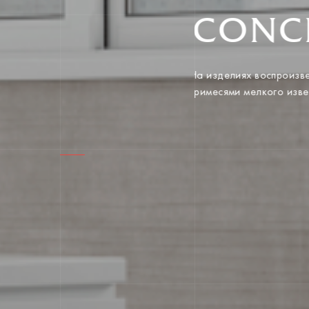
CONC
На изделиях воспроиз
примесями мелкого изв