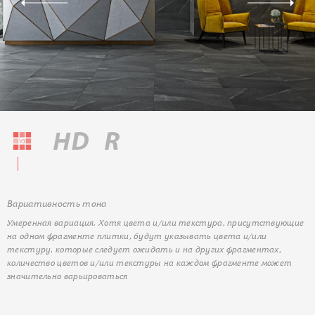
Вариативность тона
Умеренная вариация. Хотя цвета и/или текстура, присутствующие
на одном фрагменте плитки, будут указывать цвета и/или
текстуру, которые следует ожидать и на других фрагментах,
количество цветов и/или текстуры на каждом фрагменте может
значительно варьироваться