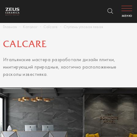
МЕНЮ
Главная
Каталог
Calcare
Ступень угловая левая
CALCARE
Итальянские мастера разработали дизайн плитки,
имитирующий природные, хаотично расположенные
расколы известняка.