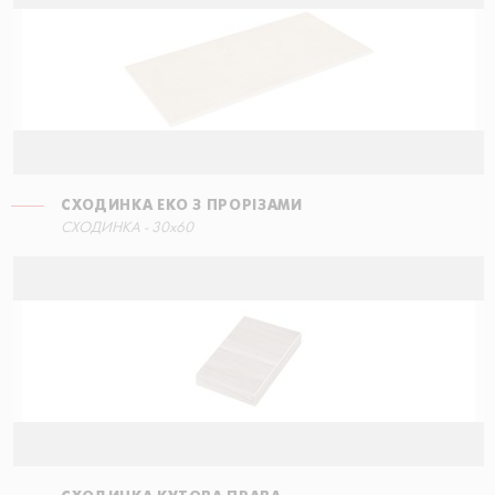
СХОДИНКА ЕКО З ПРОРІЗАМИ
СХОДИНКА ПРЯМА
СХОДИНКА - 30x60
60x34,5