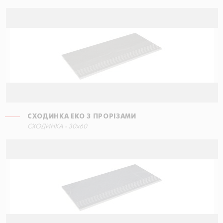
СХОДИНКА ЕКО З ПРОРІЗАМИ
СХОДИНКА КУТОВА ПРАВА
СХОДИНКА - 30x60
30x34,5