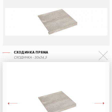
СХОДИНКА ПРЯМА
СХОДИНКА ПРЯМА
СХОДИНКА - 30x34,5
90x34,5