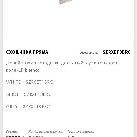
СХОДИНКА ПРЯМА
СХОДИНКА ПРЯМА
СХОДИНКА - 15x34,5
90x34,5
Артикул:
СХОДИНКА ПРЯМА
SZRXET8BRC
Даний формат сходинки доступний в усіх кольорах
колекції Eterno:
WHITE - SZRXET1BRC
СХОДИНКА ПРЯМА
СХОДИНКА ПРЯМА
BEIGE - SZRXET3BRC
СХОДИНКА - 15x34,5
60x34,5
GREY - SZRXET8BRC
Розмір:
Квадратура плитки:
Товщина плитки