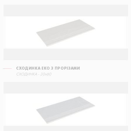
СХОДИНКА ЕКО З ПРОРІЗАМИ
СХОДИНКА КУТОВА ПРАВА
СХОДИНКА - 30x60
30x34,5