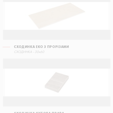
СХОДИНКА ЕКО З ПРОРІЗАМИ
СХОДИНКА ПРЯМА
СХОДИНКА - 30x60
60x34,5