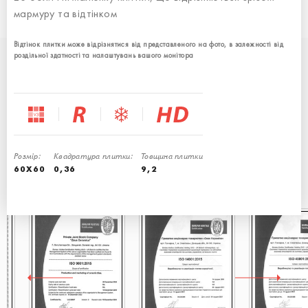
мармуру та відтінком
Відтінок плитки може відрізнятися від представленого на фото, в залежності від
роздільної здатності та налаштувань вашого монітора
ЯКІСТЬ ПІДТВЕРДЖЕНО
СЕРТИФІКАТАМИ
Наше виробництво побудовано на італійському обладнанні та
міжнародних стандартах
Розмір:
Квадратура плитки:
Товщина плитки
60X60
0,36
9,2
Наша плитка продається по всьому світу