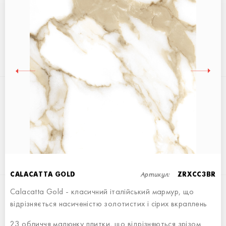
CALACATTA BLACK
60x60
Артикул:
CALACATTA GOLD
ZRXCC3BR
Calacatta Gold - класичний італійський мармур, що
відрізняється насиченістю золотистих і сірих вкраплень
CALACATTA VERDE
23 обличчя малюнку плитки, що відрізняються зрізом
60x60