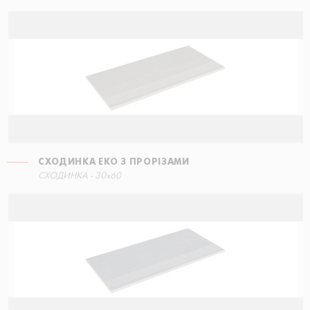
СХОДИНКА ЕКО З ПРОРІЗАМИ
СХОДИНКА КУТОВА ПРАВА
СХОДИНКА - 30x60
30x34,5