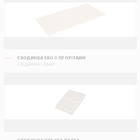
СХОДИНКА ЕКО З ПРОРІЗАМИ
СХОДИНКА ПРЯМА
СХОДИНКА - 30x60
60x34,5