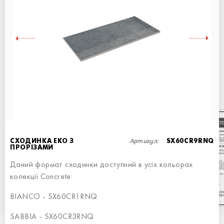
ЯКІСТЬ ПІДТВЕРДЖЕНО
СЕРТИФІКАТАМИ
Наше виробництво побудовано на італійському обладнанні та
міжнародних стандартах
Наша плитка продається по всьому світу
Артикул:
СХОДИНКА ЕКО З
SX60CR9RNQ
ПРОРІЗАМИ
Даний формат сходинки доступний в усіх кольорах
колекції Concrete:
BIANCO - SX60CR1RNQ
SABBIA - SX60CR3RNQ