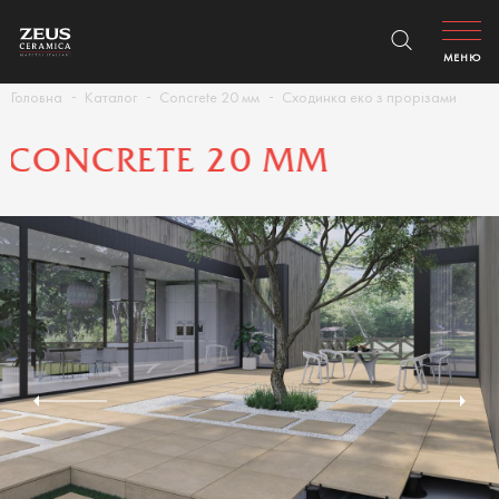
МЕНЮ
Головна
Каталог
Concrete 20 мм
Сходинка еко з прорізами
CONCRETE 20 ММ