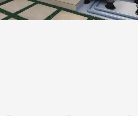
ТОВЩИНА 20 MM
Збільшена товщина плиток та істотна вага дозволяють
встановлювати його без сполучних матеріалів, розміщуючи плиту
безпосередньо на траві , піску та гравії